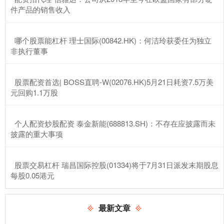
件产品的销售收入
​哪个股票能杠杆 理士国际(00842.HK)：何洁玲获委任为独立
非执行董事
​股票配资首选| BOSS直聘-W(02076.HK)5月21日耗资7.5万美
元回购1.1万股
​个人配资炒股配资 泰金新能(688813.SH)：不存在应披露而未
披露的重大事项
​股票交易杠杆 瑞昌国际控股(01334)将于7月31日派发末期股息
每股0.05港元
最新文章