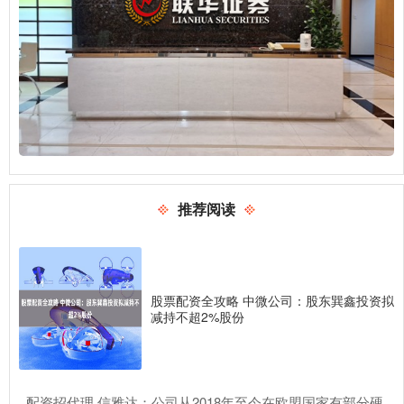
推荐阅读
股票配资全攻略 中微公司：股东巽鑫投资拟
减持不超2%股份
​配资招代理 信雅达：公司从2018年至今在欧盟国家有部分硬