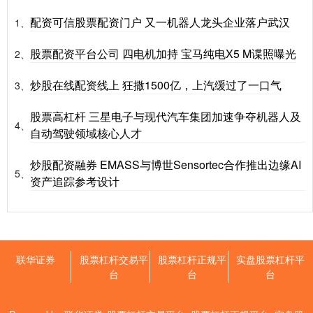
配资可信股票配资门户 又一机器人龙头企业落户武汉
1、
股票配资平台公司 四电机加持 宝马纯电X5 M谍照曝光
2、
炒股在线配资线上 狂撒1500亿，上汽缓过了一口气
3、
股票高杠杆 三星电子与现代汽车集团加速争夺机器人及
4、
自动驾驶领域核心人才
炒股配资融券 EMASS与博世Sensortec合作推出边缘AI
5、
资产追踪参考设计
联华证券
股票杠杆交易平
股票杠杆正规平
实盘股票杠杆平
台
台
台