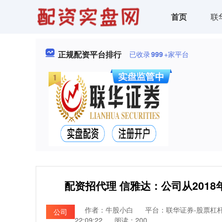
首页
联
正规配资平台排行
已收录
999
+家平台
配资招代理 信雅达：公司从201
作者：牛股小白
平台：联华证券-股票杠
公司
22:09:22
阅读：200