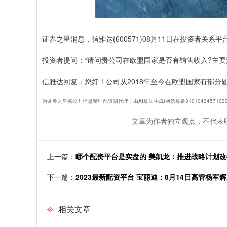
证券之星消息，信雅达(600571)08月11日在投资者关
投资者提问：“请问贵公司在欧盟国家是否有销售收入?主要
信雅达回复：您好！公司从2018年至今在欧盟国家有部分
为证券之星据公开信息整理配资招代理，由AI算法生成(网信算备31010434571030
文章为作者独立观点，不代表
上一篇：
哪个配资平台是实盘的 美凯龙：推进战略计划
下一篇：
2023最新配资平台 宝丽迪：8月14日高管杨军辉
相关文章