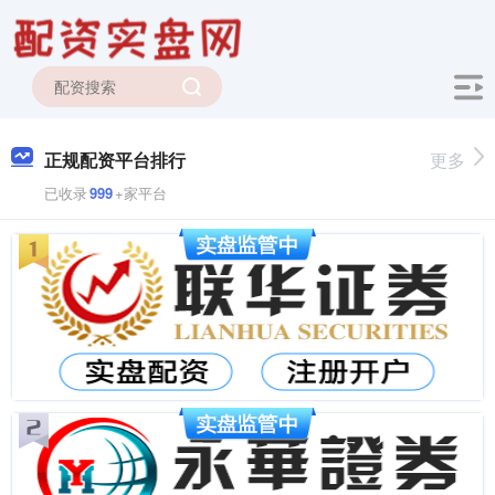
正规配资平台排行
更多
已收录
999
+家平台