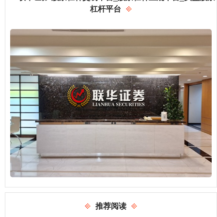
杠杆平台
推荐阅读