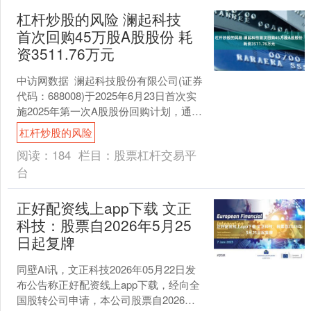
杠杆炒股的风险 澜起科技
首次回购45万股A股股份 耗
资3511.76万元
中访网数据 澜起科技股份有限公司(证券
代码：688008)于2025年6月23日首次实
施2025年第一次A股股份回购计划，通过
集中竞价交易方式回购45万股，占....
杠杆炒股的风险
阅读：
184
栏目：
股票杠杆交易平
台
正好配资线上app下载 文正
科技：股票自2026年5月25
日起复牌
同壁AI讯，文正科技2026年05月22日发
布公告称正好配资线上app下载，经向全
国股转公司申请，本公司股票自2026年5