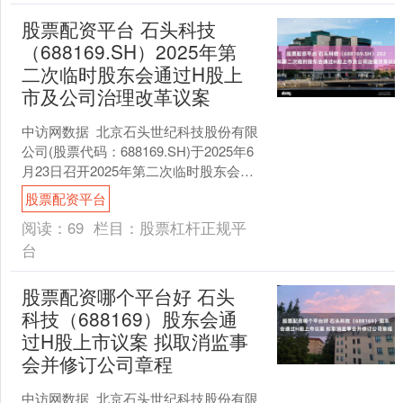
股票配资平台 石头科技
（688169.SH）2025年第
二次临时股东会通过H股上
市及公司治理改革议案
中访网数据 北京石头世纪科技股份有限
公司(股票代码：688169.SH)于2025年6
月23日召开2025年第二次临时股东会，
审议通过了包括H股发行上市、公司....
股票配资平台
阅读：
69
栏目：
股票杠杆正规平
台
股票配资哪个平台好 石头
科技（688169）股东会通
过H股上市议案 拟取消监事
会并修订公司章程
中访网数据 北京石头世纪科技股份有限