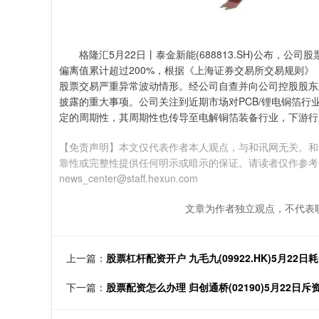
格隆汇5月22日丨泰金新能(688813.SH)公布，公
偏离值累计超过200%，根据《上海证券交易所交易规则
股票交易严重异常波动情形。经公司自查并向公司控股股东及
披露的重大事项。公司关注到近期市场对PCB/锂电铜箔
定的周期性，其周期性也传导至电解铜箔装备行业，下游行
【免责声明】本文仅代表作者本人观点，与和讯网无关。和
靠性或完整性提供任何明示或暗示的保证。请读者仅作参考
news_center@staff.hexun.com
文章为作者独立观点，不代表
上一篇：
股票杠杆配资开户 九毛九(09922.HK)5月22日耗
下一篇：
股票配资怎么办理 归创通桥(02190)5月22日斥资