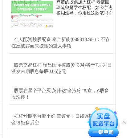
靠谱的股票加大杠杆 老蓝圆
珠笔曾是学生标配，如今字迹
模糊难寻，你用过这款笔吗？
​个人配资炒股配资 泰金新能(688813.SH)：不存
在应披露而未披露的重大事项
​股票交易杠杆 瑞昌国际控股(01334)将于7月31日
派发末期股息每股0.05港元
​股票在哪个平台买 英伟达“全液冷”官宣，A股多
股涨停！
​杠杆炒股平台哪个好 董镇元：日线连阳待非农
金银短多后空