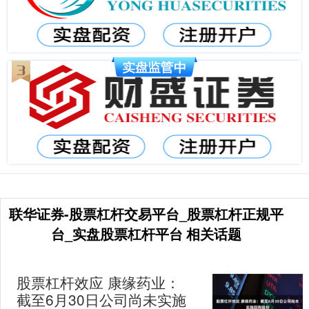
联华证券-股票杠杆交易平台_股票杠杆正规平
台_实盘股票杠杆平台 相关话题
股票杠杆效应 康缘药业：
截至6月30日公司尚未实施