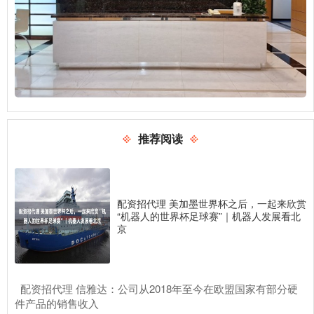
推荐阅读
配资招代理 美加墨世界杯之后，一起来欣赏
“机器人的世界杯足球赛”｜机器人发展看北
京
​配资招代理 信雅达：公司从2018年至今在欧盟国家有部分硬
件产品的销售收入