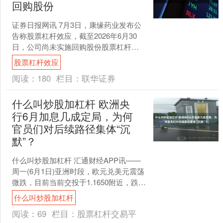
回购股份
证券日报网讯 7月3日，康缘药业发布公
告称股票杠杆效应，截至2026年6月30
日，公司尚未实施回购股份股票杠杆效
应，公司后续将根据市场情况择机实施
股票杠杆效应
本次回购方案。....
阅读：
180
栏目：
联华证券
什么叫炒股加杠杆 欧洲央
行6月加息几成定局，为何
官员们对后续路径集体“沉
默”？
什么叫炒股加杠杆 汇通财经APP讯——
周一(6月1日)亚洲时段，欧元兑美元震荡
微跌，目前当前交投于1.1650附近，跌幅
约0.1%，上周五受美伊停火乐观情绪推
什么叫炒股加杠杆
动....
阅读：
69
栏目：
股票杠杆交易平