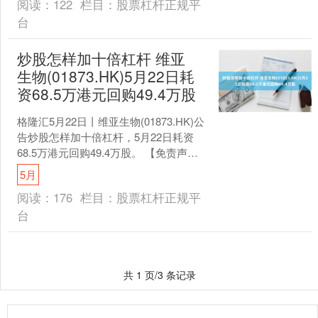
阅读：
122
栏目：
股票杠杆正规平
台
炒股怎样加十倍杠杆 维亚
生物(01873.HK)5月22日耗
资68.5万港元回购49.4万股
格隆汇5月22日丨维亚生物(01873.HK)公
告炒股怎样加十倍杠杆，5月22日耗资
68.5万港元回购49.4万股。 【免责声
明】本文仅代表作者本人观点，与和
5月
讯....
阅读：
176
栏目：
股票杠杆正规平
台
共 1 页/3 条记录