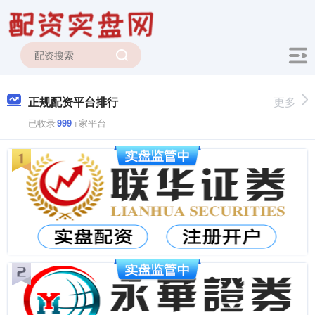
正规配资平台排行
更多
已收录
999
+家平台