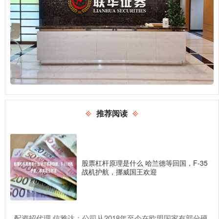
推荐阅读
股票杠杆原理是什么 哈兰德等回国，F-35
战机护航，挪威国王欢迎
​配资招代理 信雅达：公司从2018年至今在欧盟国家有部分硬