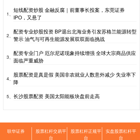
短线配资炒股 金融反腐｜前董事长投案，东莞证券
1、
IPO，又悬了
配资专业炒股投资 BP退出北海业务引发苏格兰能源转型
2、
警示 油气与可再生能源发展双双面临挑战
配资专业门户 厄尔尼诺现象持续增强 全球大宗商品供应
3、
面临严重威胁
股票配资是真是假 美国非农就业人数意外减少 失业率下
4、
降
长沙股票配资 美国太阳能板块盘前走高
5、
联华证券
股票杠杆交易平
股票杠杆正规平
实盘股票杠杆平
台
台
台