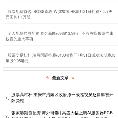
​股票配资首选| BOSS直聘-W(02076.HK)5月21日耗资7.5万美
元回购1.1万股
​个人配资炒股配资 泰金新能(688813.SH)：不存在应披露而未
披露的重大事项
​股票交易杠杆 瑞昌国际控股(01334)将于7月31日派发末期股息
每股0.05港元
最新文章
股票高杠杆 重庆市涪陵区政府原一级巡视员赵昌辉被开
1、
除党籍
张家港期货配资 海外研选 | 高盛大幅上调AI服务器PCB
2、