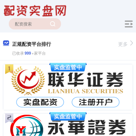
正规配资平台排行
更多
已收录
999
+家平台