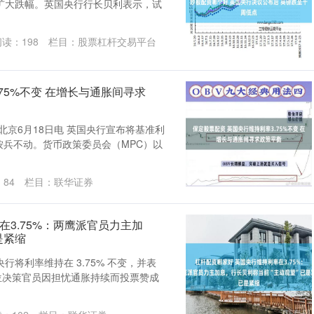
扩大跌幅。英国央行行长贝利表示，试
阅读：
198
栏目：
股票杠杆交易平台
75%不变 在增长与通胀间寻求
北京6月18日电 英国央行宣布将基准利
按兵不动。货币政策委员会（MPC）以
：
84
栏目：
联华证券
在3.75%：两鹰派官员力主加
是紧缩
将利率维持在 3.75% 不变，并表
位决策官员因担忧通胀持续而投票赞成