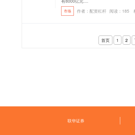
有8000亿元....
作者：配资杠杆
阅读：
185
市场
首页
1
2
联华证券