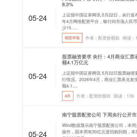
8.3%
上证报中国证券网讯 5月22日，央行发布
05-24
年4月网络配资平台，银行间市场人民币
少15.....
作者：配资炒股贴
阅读：
期货市场
股票融资要求 央行：4月商业汇票承
额4.1万亿元
上证报中国证券网讯 5月22日股票融资
05-24
行情况。2026年4月，商业汇票承兑发
额4.1....
作者：配资炒股班
阅读：
139
4月
南宁股票配资公司 下周央行公开市
Wind数据显示南宁股票配资公司，本周
05-24
操作，因本周有30亿元逆回购到期，本