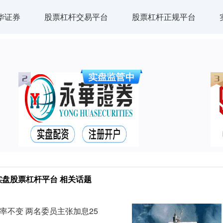
华证券
股票杠杆交易平台
股票杠杆正规平台
实盘股票杠杆平台 相关话题
率不变 两名委员主张加息25