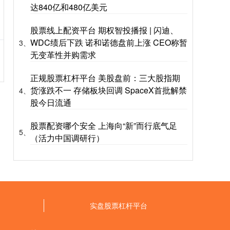
达840亿和480亿美元
股票线上配资平台 期权智投播报 | 闪迪、
WDC绩后下跌 诺和诺德盘前上涨 CEO称暂
3、
无变革性并购需求
正规股票杠杆平台 美股盘前：三大股指期
货涨跌不一 存储板块回调 SpaceX首批解禁
4、
股今日流通
股票配资哪个安全 上海向“新”而行底气足
5、
（活力中国调研行）
实盘股票杠杆平台