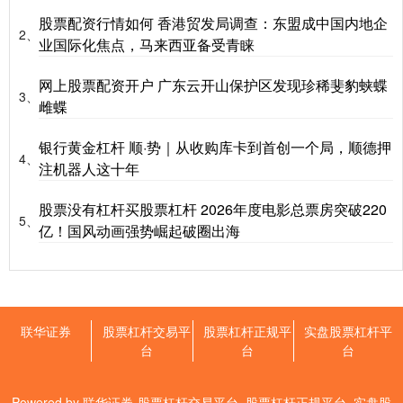
股票配资行情如何 香港贸发局调查：东盟成中国内地企
2、
业国际化焦点，马来西亚备受青睐
网上股票配资开户 广东云开山保护区发现珍稀斐豹蛱蝶
3、
雌蝶
银行黄金杠杆 顺·势｜从收购库卡到首创一个局，顺德押
4、
注机器人这十年
股票没有杠杆买股票杠杆 2026年度电影总票房突破220
5、
亿！国风动画强势崛起破圈出海
联华证券
股票杠杆交易平
股票杠杆正规平
实盘股票杠杆平
台
台
台
Powered by
联华证券-股票杠杆交易平台_股票杠杆正规平台_实盘股