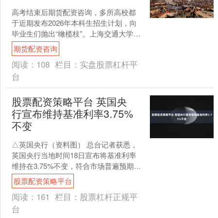
高考结束后期货配资咨询，多所高校都
于近期发布2026年本科生招生计划，向
毕业生们抛出“橄榄枝”。上海交通大学、
北京航空航天大学、南京大学、中国农
期货配资咨询
业大学、中央财经....
阅读：
108
栏目：
实盘股票杠杆平
台
股票配资策略平台 英国央
行宣布维持基准利率3.75%
不变
△英国央行（资料图） 总台记者获悉，
英国央行当地时间18日宣布将基准利率
维持在3.75%不变，符合市场普遍预期。
英国央行表示，过去数月能源成本上涨
股票配资策略平台
带来的通胀影....
阅读：
161
栏目：
股票杠杆正规平
台