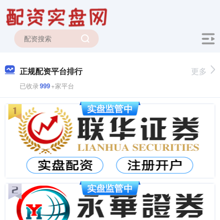
正规配资平台排行
更多
已收录
999
+家平台