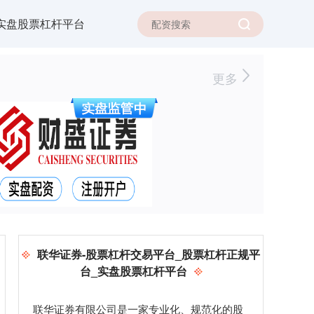
实盘股票杠杆平台
更多
联华证券-股票杠杆交易平台_股票杠杆正规平
台_实盘股票杠杆平台
联华证券有限公司是一家专业化、规范化的股