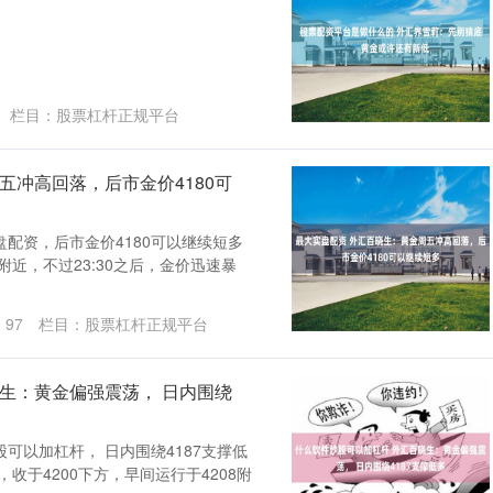
栏目：
股票杠杆正规平台
五冲高回落，后市金价4180可
配资，后市金价4180可以继续短多
附近，不过23:30之后，金价迅速暴
：
97
栏目：
股票杠杆正规平台
生：黄金偏强震荡， 日内围绕
可以加杠杆， 日内围绕4187支撑低
收于4200下方，早间运行于4208附