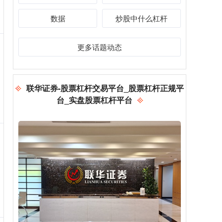
数据
炒股中什么杠杆
更多话题动态
联华证券-股票杠杆交易平台_股票杠杆正规平
台_实盘股票杠杆平台