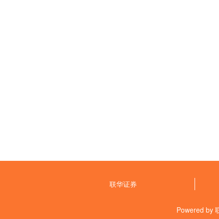
联华证券
Powered by