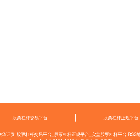
股票杠杆交易平台
股票杠杆正规平台
联华证券-股票杠杆交易平台_股票杠杆正规平台_实盘股票杠杆平台
RSS