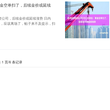
黄金空单扫了，后续金价或延续
资公司，后续金价或延续涨势 日内
未果，应该离场了，帖子来不及提示，扫
 1 页/6 条记录