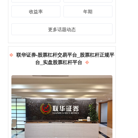
收益率
年期
更多话题动态
联华证券-股票杠杆交易平台_股票杠杆正规平
台_实盘股票杠杆平台