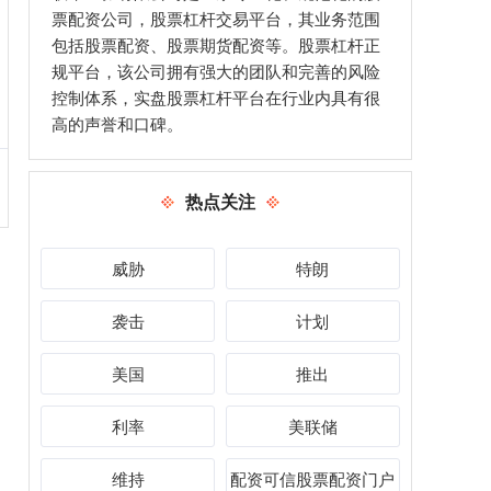
票配资公司，股票杠杆交易平台，其业务范围
包括股票配资、股票期货配资等。股票杠杆正
规平台，该公司拥有强大的团队和完善的风险
控制体系，实盘股票杠杆平台在行业内具有很
高的声誉和口碑。
热点关注
威胁
特朗
袭击
计划
美国
推出
利率
美联储
维持
配资可信股票配资门户