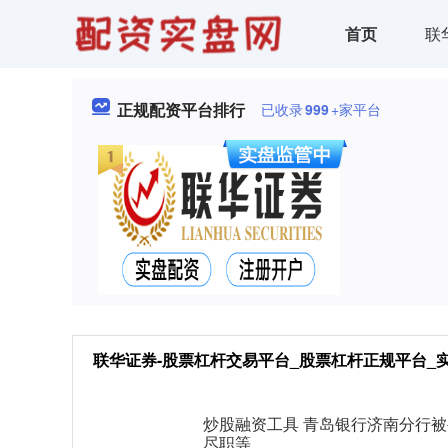
首页
联
正规配资平台排行
已收录
999
+家平台
联华证券-股票杠杆交易平台_股票杠杆正规平台_
炒股融资工具 青岛银行济南分行被
尽职等