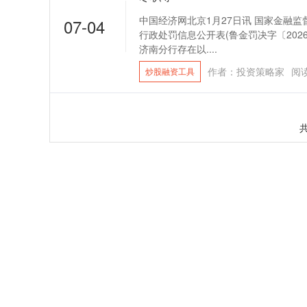
中国经济网北京1月27日讯 国家金融
07-04
行政处罚信息公开表(鲁金罚决字〔202
济南分行存在以....
作者：投资策略家
阅
炒股融资工具
共