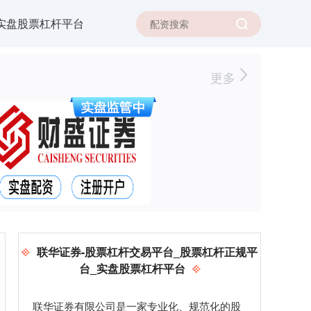
实盘股票杠杆平台
更多
联华证券-股票杠杆交易平台_股票杠杆正规平
台_实盘股票杠杆平台
联华证券有限公司是一家专业化、规范化的股