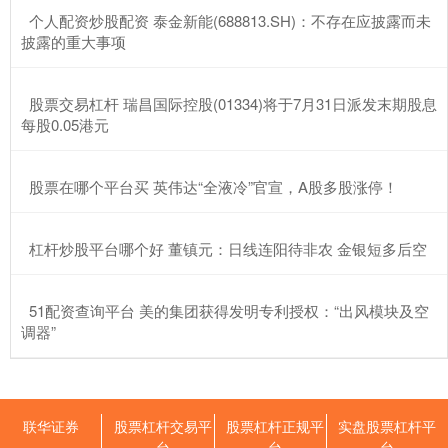
​个人配资炒股配资 泰金新能(688813.SH)：不存在应披露而未
披露的重大事项
​股票交易杠杆 瑞昌国际控股(01334)将于7月31日派发末期股息
每股0.05港元
​股票在哪个平台买 英伟达“全液冷”官宣，A股多股涨停！
​杠杆炒股平台哪个好 董镇元：日线连阳待非农 金银短多后空
​51配资查询平台 美的集团获得发明专利授权：“出风模块及空
调器”
联华证券
股票杠杆交易平
股票杠杆正规平
实盘股票杠杆平
台
台
台