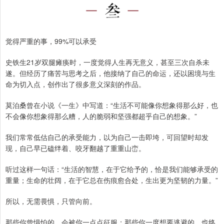
觉得严重的事，99%可以承受
史铁生21岁双腿瘫痪时，一度觉得人生再无意义，甚至三次自杀未
遂。但经历了痛苦与思考之后，他接纳了自己的命运，还以困境与生
命为切入点，创作出了很多意义深刻的作品。
莫泊桑曾在小说《一生》中写道：“生活不可能像你想象得那么好，也
不会像你想象得那么糟，人的脆弱和坚强都超乎自己的想象。”
我们常常低估自己的承受能力，以为自己一击即垮，可回望时却发
现，自己早已磕绊着、咬牙翻越了重重山峦。
听过这样一句话：“生活的智慧，在于它给予的，恰是我们能够承受的
重量；生命的壮阔，在于它总在伤痕愈合处，生出更为坚韧的力量。”
所以，无需畏惧，只管向前。
那些你曾惧怕的，会被你一点点征服；那些你一度想要逃避的，也终