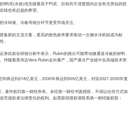
WUE(水效)优先级要高于PUE。目前尚不清楚国内企业有无类似的技
后续也有赶超的希望。
业链中的冷却液、冷板等细分环节更受市场关注。
算集群的主流方案，更高的散热效率要求推动一次侧水冷机组成为标
性。
券此前在研报分析中表示，Rubin的推出可能带动微通道冷板的材料、
计。伴随着英伟达Vera Rubin走向量产，国产液冷产业链中在高端技术突
将达到218亿美元，2030年将达到505亿美元，对应2027-2030年复
创，著作权归第一财经所有。未经第一财经书面授权，不得以任何方式加
追究侵权者法律责任的权利。如需获得授权请联系第一财经版权部：