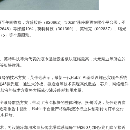
午间收盘，方盛股份（920662）“30cm”涨停股票在哪个平台买，圣
2648）等涨超10%，英特科技（301399）、英维克（002837）、曙光
2475）等个股跟涨。
、英特科技等为代表的液冷温控设备板块涨幅最高，大元泵业等所在的
等板块微涨。
液冷的技术方案，英伟达表示，最新一代Rubin AI基础设施已实现全系统
至45摄氏度，通过大冷板、微通道等技术实现高效散热，芯片、网络组件
冷却液的技术方案将大幅减少液冷能耗和用水量。
无风扇全液冷散热方案，带动了液冷板块的整体利好。换句话说，英伟达再度
近期报告中指出，Rubin平台量产将驱动液冷行业从预期转向订单交付，
同步释放。
术，将设施冷却用水量从传统塔式系统每年约260万加仑/兆瓦降至接近