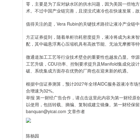
零，主要是为了应对缺水区的供水问题，因为美国一些地方的
术。不过中国产业链完善，且浸没式液冷也在快速发展，故
值得关注的是，Vera Rubin的关键技术路径让液冷产
方正证券提到，随着单柜功耗密度提升，液冷将成为未来智
配，其中磁悬浮离心压缩机具有高效节能、无油无摩擦等特
微通道加工工艺等行业技术壁垒的重要性也越发凸显。华源证
工艺升级，CDU功率、控制要求提升及Manifold集成化设
破、系统集成方面存在优势的厂商也在迎来新的机遇。
根据中信证券测算，预计2027年全球AIDC服务器液冷市场空间
合增速为32%。
举报 第一财经广告合作，请点击这里此内容为第一财经原
以使用，包括转载、摘编、复制或建立镜像。第一财经保留
banquan@yicai.com 文章作者
陈杨园