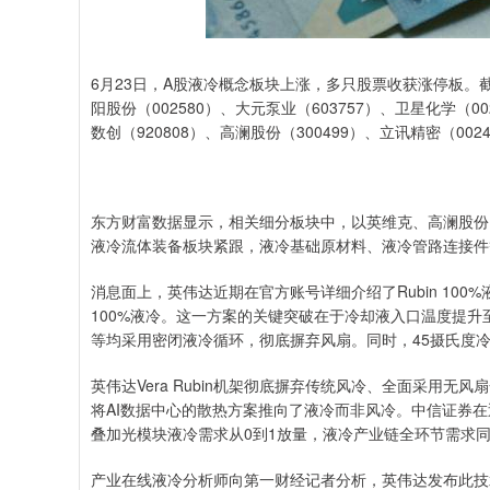
6月23日，A股液冷概念板块上涨，多只股票收获涨停板。截至
阳股份（002580）、大元泵业（603757）、卫星化学（00
数创（920808）、高澜股份（300499）、立讯精密（00
东方财富数据显示，相关细分板块中，以英维克、高澜股份
液冷流体装备板块紧跟，液冷基础原材料、液冷管路连接件
消息面上，英伟达近期在官方账号详细介绍了Rubin 100%
100%液冷。这一方案的关键突破在于冷却液入口温度提升
等均采用密闭液冷循环，彻底摒弃风扇。同时，45摄氏度
英伟达Vera Rubin机架彻底摒弃传统风冷、全面采用
将AI数据中心的散热方案推向了液冷而非风冷。中信证券在
叠加光模块液冷需求从0到1放量，液冷产业链全环节需求
产业在线液冷分析师向第一财经记者分析，英伟达发布此技