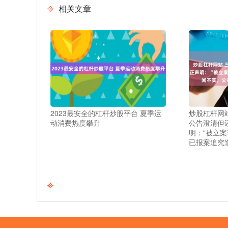
相关文章
2023最安全的杠杆炒股平台 夏季运
炒股杠杆网站
动消费热度攀升
公告澄清但还
明：“被立
已报案追究