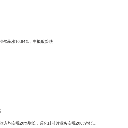
尔暴涨10.64%，中概股普跌
高
入均实现20%增长，碳化硅芯片业务实现200%增长。