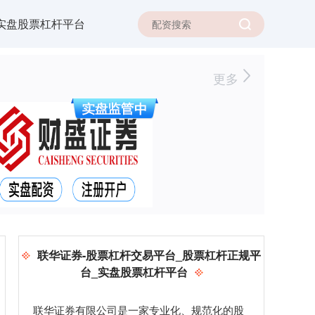
实盘股票杠杆平台
更多
联华证券-股票杠杆交易平台_股票杠杆正规平
台_实盘股票杠杆平台
联华证券有限公司是一家专业化、规范化的股