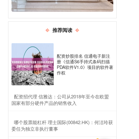
推荐阅读
配资炒股排名 信通电子新注
册《信通S6手持式条码扫描
PDA软件V1.0》项目的软件著
作权
​配资招代理 信雅达：公司从2018年至今在欧盟
国家有部分硬件产品的销售收入
​哪个股票能杠杆 理士国际(00842.HK)：何洁玲获
委任为独立非执行董事