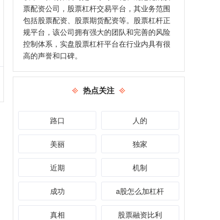
票配资公司，股票杠杆交易平台，其业务范围
包括股票配资、股票期货配资等。股票杠杆正
规平台，该公司拥有强大的团队和完善的风险
控制体系，实盘股票杠杆平台在行业内具有很
高的声誉和口碑。
热点关注
路口
人的
美丽
独家
近期
机制
成功
a股怎么加杠杆
真相
股票融资比利