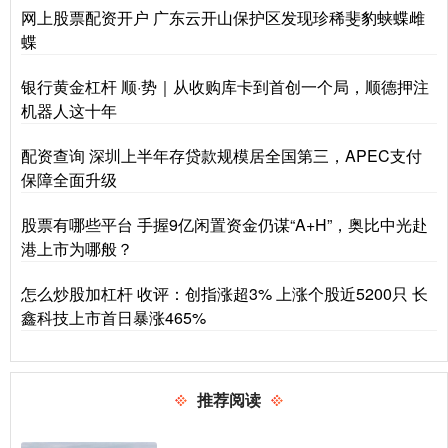
网上股票配资开户 广东云开山保护区发现珍稀斐豹蛱蝶雌
蝶
银行黄金杠杆 顺·势｜从收购库卡到首创一个局，顺德押注
机器人这十年
配资查询 深圳上半年存贷款规模居全国第三，APEC支付
保障全面升级
股票有哪些平台 手握9亿闲置资金仍谋“A+H”，奥比中光赴
港上市为哪般？
怎么炒股加杠杆 收评：创指涨超3% 上涨个股近5200只 长
鑫科技上市首日暴涨465%
推荐阅读