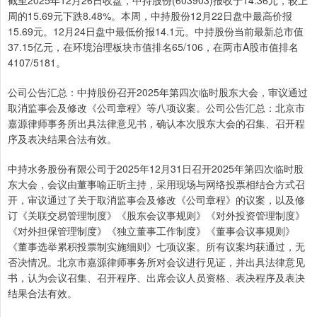
截至2025年12月26日收盘，中持股份(603903)报收于14.36元，较上
周的15.69元下跌8.48%。本周，中持股份12月22日盘中最高价报
15.69元。12月24日盘中最低价报14.1元。中持股份当前最新总市值
37.15亿元，在环境治理板块市值排名65/106，在两市A股市值排名
4107/5181。
公司公告汇总：中持股份召开2025年第四次临时股东大会，审议通过
取消监事会及修改《公司章程》等八项议案。公司公告汇总：北京市
嘉源律师事务所出具法律意见书，确认本次股东大会的召集、召开程
序及表决结果合法有效。
中持水务股份有限公司于2025年12月31日召开2025年第四次临时股
东大会，会议由董事喻正昕主持，采用现场与网络投票相结合方式召
开，审议通过了关于取消监事会及修改《公司章程》的议案，以及修
订《关联交易管理制度》《股东会议事规则》《对外投资管理制度》
《对外担保管理制度》《独立董事工作制度》《董事会议事规则》
《董事选举累积投票制实施细则》七项议案。所有议案均获通过，无
否决情况。北京市嘉源律师事务所对会议进行见证，并出具法律意见
书，认为会议召集、召开程序、出席会议人员资格、表决程序及表决
结果合法有效。