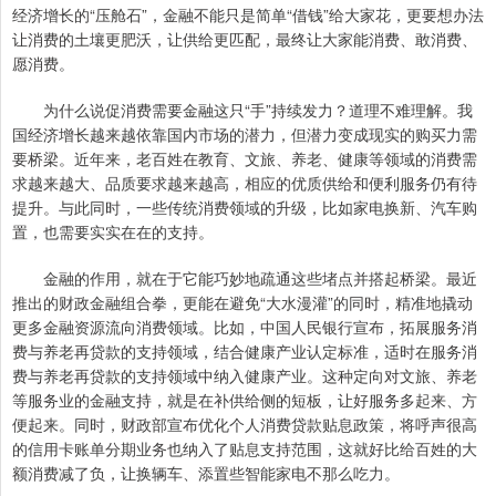
经济增长的“压舱石”，金融不能只是简单“借钱”给大家花，更要想办法
让消费的土壤更肥沃，让供给更匹配，最终让大家能消费、敢消费、
愿消费。
为什么说促消费需要金融这只“手”持续发力？道理不难理解。我
国经济增长越来越依靠国内市场的潜力，但潜力变成现实的购买力需
要桥梁。近年来，老百姓在教育、文旅、养老、健康等领域的消费需
求越来越大、品质要求越来越高，相应的优质供给和便利服务仍有待
提升。与此同时，一些传统消费领域的升级，比如家电换新、汽车购
置，也需要实实在在的支持。
金融的作用，就在于它能巧妙地疏通这些堵点并搭起桥梁。最近
推出的财政金融组合拳，更能在避免“大水漫灌”的同时，精准地撬动
更多金融资源流向消费领域。比如，中国人民银行宣布，拓展服务消
费与养老再贷款的支持领域，结合健康产业认定标准，适时在服务消
费与养老再贷款的支持领域中纳入健康产业。这种定向对文旅、养老
等服务业的金融支持，就是在补供给侧的短板，让好服务多起来、方
便起来。同时，财政部宣布优化个人消费贷款贴息政策，将呼声很高
的信用卡账单分期业务也纳入了贴息支持范围，这就好比给百姓的大
额消费减了负，让换辆车、添置些智能家电不那么吃力。