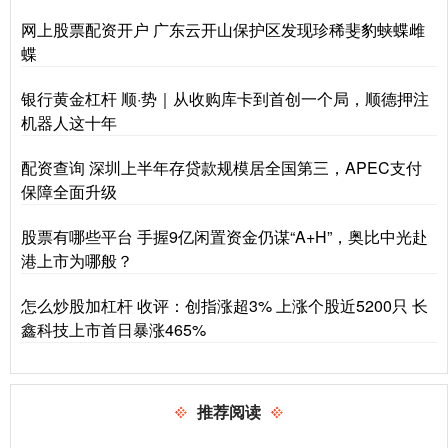
网上股票配资开户 广东云开山保护区发现珍稀斐豹蛱蝶雌
蝶
银行黄金杠杆 顺·势｜从收购库卡到首创一个局，顺德押注
机器人这十年
配资查询 深圳上半年存贷款规模居全国第三，APEC支付
保障全面升级
股票有哪些平台 手握9亿闲置资金仍谋“A+H”，奥比中光赴
港上市为哪般？
怎么炒股加杠杆 收评：创指涨超3% 上涨个股近5200只 长
鑫科技上市首日暴涨465%
推荐阅读