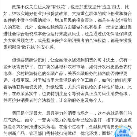
政策不仅关注让大家“有钱花”，也更加重视提升“造血”能力。比
如，继续实施好创业担保贷款政策、支持重点群体的就业创业和符合
条件的小微企业吸纳就业、增加居民的投资渠道，都是在夯实消费能
力的基础。此外，金融在稳预期方面能做的也有很多，无论是通过促
进社会综合融资成本低位运行来惠及民生，还是通过优化保险保障减
少大家后顾之忧，或是坚决保护金融消费者的合法权益，都是在慢慢
累积那份“敢花钱”的安心感。
但也要清醒认识到，让金融活水浇灌到消费的每寸沃土，仍有一
些田埂需要铲平。在广袤的县域和农村市场，如何开发出更贴合农村
电商、乡村旅游特色的金融产品，关系金融服务的触角能否伸得更
远、扎得更深。对于城市里大量活跃的个体工商户，如何让他们能更
容易地获得融资支持、升级经营，关系消费供给的多样性和活力。此
外，在政策落实中，也要特别注意引导资金真正流向民生消费领域，
并呵护好消费者的合法权益，让金融服务惠及每个人。
我国是全球最大、最具潜力的消费市场之一，这本身就是我们的
底气所在。如今，一套协同发力的组合拳已经准备好，接下来的重点
就是各方如何推进政策落地。在这个过程中，金融机构需要更接地气
的创新产品；管理部门需持续扫清障碍、优化环境；而我们每个消费