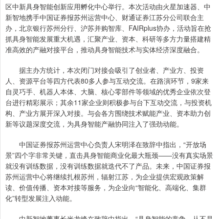
区中新具身智能创新应用孵化中心举行。本次活动由火星加速器、中
新智地携手中国证券报苏州运营中心、财通证券江苏分公司联合主
办，北京银行苏州分行、沪苏并购智库、FAIRplus协办，活动旨在抢
抓具身智能发展重大机遇，汇聚产业、资本、科研等多方力量搭建精
准高效的产融对接平台，推动具身智能技术与实体经济深度融合。
据主办方统计，本次闭门对接会吸引了创业者、产业方、投资
人、资源平台等四方代表80多人参与互动交流。在路演环节，9家来
自灵巧手、机器人本体、大脑、核心零部件等领域的优秀企业依次登
台进行精彩展示；其余11家企业则积极参与台下互动交流，与投资机
构、产业方展开深入对接。与会各方围绕技术赋能产业、资本助力创
新等议题深度交流，为具身智能产融协同注入了强劲动能。
中国证券报苏州运营中心负责人宋明泽在致辞中指出，“开放场
景”四个字非常关键，直击具身智能商业化最大瓶颈——没有真实场景
就没有训练数据，没有训练数据就迭代不了产品。未来，中国证券报
苏州运营中心将继续扎根苏州，辐射江苏，为企业提供宏观政策解
读、价值传播、资本对接等服务，为企业向“智能化、高端化、集群
化”转型发展注入动能。
中新智地董事长米龙峰在致辞中指出，“具身智能的竞争，从不是