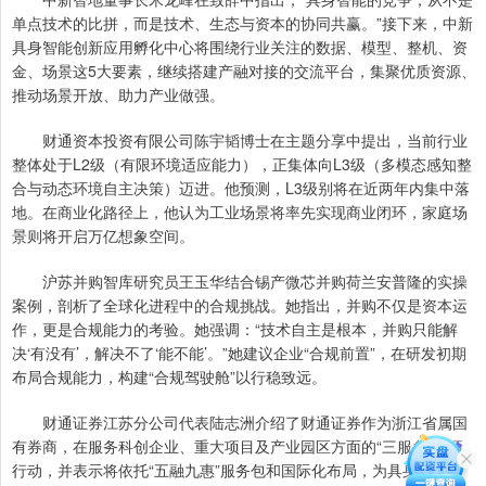
单点技术的比拼，而是技术、生态与资本的协同共赢。”接下来，中新
具身智能创新应用孵化中心将围绕行业关注的数据、模型、整机、资
金、场景这5大要素，继续搭建产融对接的交流平台，集聚优质资源、
推动场景开放、助力产业做强。
财通资本投资有限公司陈宇韬博士在主题分享中提出，当前行业
整体处于L2级（有限环境适应能力），正集体向L3级（多模态感知整
合与动态环境自主决策）迈进。他预测，L3级别将在近两年内集中落
地。在商业化路径上，他认为工业场景将率先实现商业闭环，家庭场
景则将开启万亿想象空间。
沪苏并购智库研究员王玉华结合锡产微芯并购荷兰安普隆的实操
案例，剖析了全球化进程中的合规挑战。她指出，并购不仅是资本运
作，更是合规能力的考验。她强调：“技术自主是根本，并购只能解
决‘有没有’，解决不了‘能不能’。”她建议企业“合规前置”，在研发初期
布局合规能力，构建“合规驾驶舱”以行稳致远。
财通证券江苏分公司代表陆志洲介绍了财通证券作为浙江省属国
有券商，在服务科创企业、重大项目及产业园区方面的“三服务”专项
行动，并表示将依托“五融九惠”服务包和国际化布局，为具身智能企