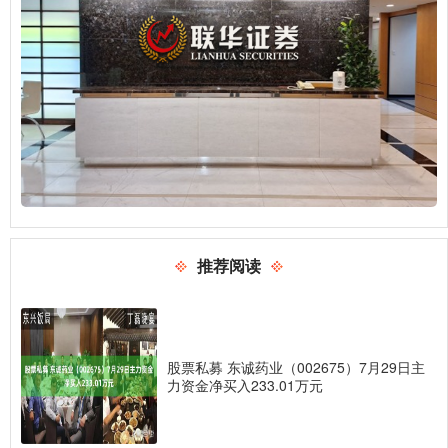
推荐阅读
股票私募 东诚药业（002675）7月29日主
力资金净买入233.01万元