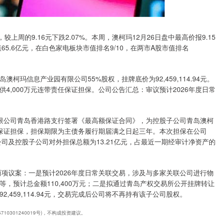
7元，较上周的9.16元下跌2.07%。本周，澳柯玛12月26日盘中最高价报9.15
值65.6亿元，在白色家电板块市值排名9/10，在两市A股市值排名
玛信息产业园有限公司55%股权，挂牌底价为92,459,114.94元。
4,000万元连带责任保证担保。公司公告汇总：审议预计2026年度日常
份有限公司青岛香港路支行签署《最高额保证合同》，为控股子公司青岛澳柯
任保证担保，担保期限为主债务履行期届满之日起三年。本次担保在公司
公司及控股子公司对外担保总额为13.21亿元，占最近一期经审计净资产的
两项议案：一是预计2026年度日常关联交易，涉及与多家关联公司进行物
，预计总金额110,400万元；二是拟通过青岛产权交易所公开挂牌转让
,459,114.94元，交易完成后公司将不再持有该子公司股权。
10301240019号)，不构成投资建议。