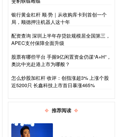
斐豹蛱蝶雌蝶
银行黄金杠杆 顺·势｜从收购库卡到首创一个
局，顺德押注机器人这十年
配资查询 深圳上半年存贷款规模居全国第三，
APEC支付保障全面升级
股票有哪些平台 手握9亿闲置资金仍谋“A+H”，
奥比中光赴港上市为哪般？
怎么炒股加杠杆 收评：创指涨超3% 上涨个股
近5200只 长鑫科技上市首日暴涨465%
推荐阅读