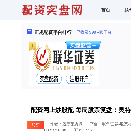
首页
联
正规配资平台排行
已收录
999
+家平台
配资网上炒股配 每周股票复盘：奥特维
作者：股票配资局
平台：联华证券-股票
股票
03 21:50:08
阅读：112