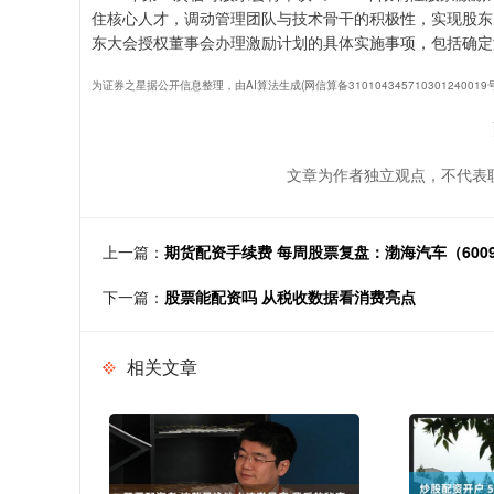
住核心人才，调动管理团队与技术骨干的积极性，实现股东
东大会授权董事会办理激励计划的具体实施事项，包括确定
为证券之星据公开信息整理，由AI算法生成(网信算备31010434571030124001
配
文章为作者独立观点，不代表
上一篇：
期货配资手续费 每周股票复盘：渤海汽车（6009
下一篇：
股票能配资吗 从税收数据看消费亮点
相关文章