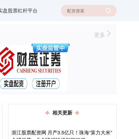
实盘股票杠杆平台
更多
相关更新
浙江股票配资网 月产3.5亿只！珠海“算力大米”