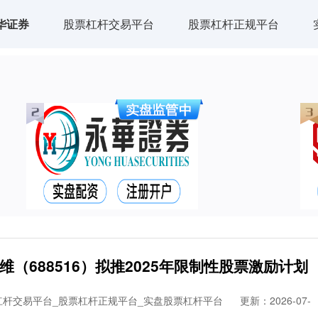
华证券
股票杠杆交易平台
股票杠杆正规平台
（688516）拟推2025年限制性股票激励计划
杠杆交易平台_股票杠杆正规平台_实盘股票杠杆平台
更新：2026-07-