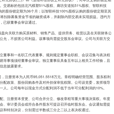
交易标的包括北汽模塑51%股权、廊坊安道拓51%股权、智联科技
购的股份锁定期为36个月；以智联科技100%股权认购的股份锁定期至其
算将扣除募集资金节省的融资成本，并剔除内部交易未实现损益。违约方
，已获董事会审议通过。
万元，涵盖向关联方购买原材料、销售产品、提供劳务、租赁以及在关联财务公
公允，不损害公司利益。该事项尚需提交股东会审议。公司与关联方交
立董事和一名职工代表董事。规则规定董事会职权、会议召集与表决程
易等事项须经董事会审议。独立董事应具备五年以上相关工作经验，且
信息披露要求。
，注册资本为人民币95,051.5518万元。章程明确经营范围、股东权利
分配政策、股份回购条件及对外担保审批权限。公司设党委，发挥领导
一人。公司每年以现金方式分配利润不低于当年可分配利润的10%。
配、注册资本变更、公司合并分立、修改章程等重大事项决策权。年度
会、审计委员会或符合条件股东可提议召开临时股东会。会议通知需提
议和特别决议，分别需过半数或三分之二以上表决权通过。