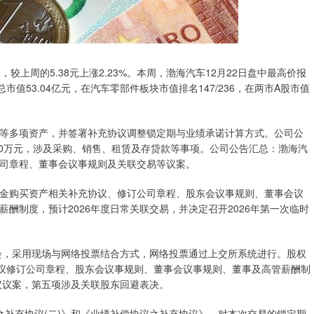
.5元，较上周的5.38元上涨2.23%。本周，渤海汽车12月22日盘中最高价报
总市值53.04亿元，在汽车零部件板块市值排名147/236，在两市A股市值
权等多项资产，并签署补充协议调整锁定期与业绩承诺计算方式。公司公
3.60万元，涉及采购、销售、租赁及存贷款等事项。公司公告汇总：渤海汽
订公司章程、董事会议事规则及关联交易等议案。
金购买资产相关补充协议、修订公司章程、股东会议事规则、董事会议
酬制度，预计2026年度日常关联交易，并决定召开2026年第一次临时
股东会，采用现场与网络投票结合方式，网络投票通过上交所系统进行。股权
将审议修订公司章程、股东会议事规则、董事会议事规则、董事及高管薪酬制
议议案，第五项涉及关联股东回避表决。
议之补充协议(二)》和《业绩补偿协议之补充协议》，对本次交易的锁定期