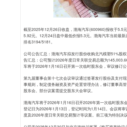
截至2025年12月26日收盘，渤海汽车(600960)报收于5
5.92元。12月24日盘中最低价报5.3元。渤海汽车当前最新
排名3194/5181。
公司公告汇总：渤海汽车拟发行股份收购北汽模塑51%股
告汇总：公司预计2026年度日常关联交易总额为145,00
车将于2026年1月16日召开第一次临时股东会，审议修
第九届董事会第十七次会议审议通过签署发行股份及支付现
事规则，制定债务融资及资产处置管理办法，修订董事高管薪
股东会。部分议案需提交股东大会审议。
渤海汽车将于2026年1月16日召开2026年第一次临时
登记日为2026年1月13日，登记时间为1月14日。会议
度及2026年度日常关联交易预计等议案。前三项为特别决
公司于2025年12月30日与北京海纳川签署《购买资产协