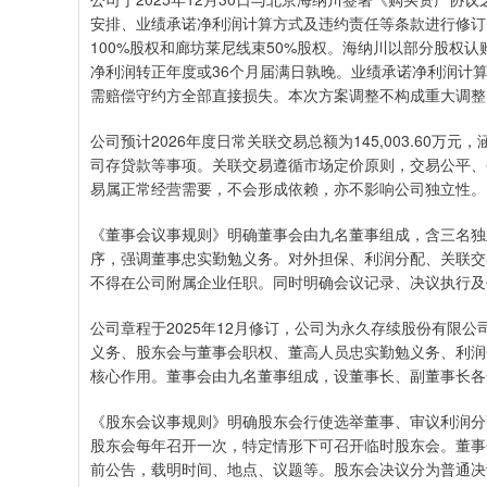
安排、业绩承诺净利润计算方式及违约责任等条款进行修订。
100%股权和廊坊莱尼线束50%股权。海纳川以部分股权认
净利润转正年度或36个月届满日孰晚。业绩承诺净利润计
需赔偿守约方全部直接损失。本次方案调整不构成重大调整
公司预计2026年度日常关联交易总额为145,003.60
司存贷款等事项。关联交易遵循市场定价原则，交易公平、
易属正常经营需要，不会形成依赖，亦不影响公司独立性。
《董事会议事规则》明确董事会由九名董事组成，含三名独
序，强调董事忠实勤勉义务。对外担保、利润分配、关联交
不得在公司附属企业任职。同时明确会议记录、决议执行及
公司章程于2025年12月修订，公司为永久存续股份有限公司
义务、股东会与董事会职权、董高人员忠实勤勉义务、利润
核心作用。董事会由九名董事组成，设董事长、副董事长各
《股东会议事规则》明确股东会行使选举董事、审议利润分
股东会每年召开一次，特定情形下可召开临时股东会。董事
前公告，载明时间、地点、议题等。股东会决议分为普通决