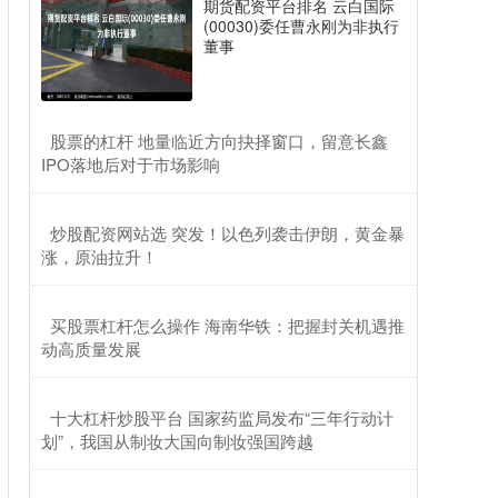
期货配资平台排名 云白国际
(00030)委任曹永刚为非执行
董事
​股票的杠杆 地量临近方向抉择窗口，留意长鑫
IPO落地后对于市场影响
​炒股配资网站选 突发！以色列袭击伊朗，黄金暴
涨，原油拉升！
​买股票杠杆怎么操作 海南华铁：把握封关机遇推
动高质量发展
​十大杠杆炒股平台 国家药监局发布“三年行动计
划”，我国从制妆大国向制妆强国跨越