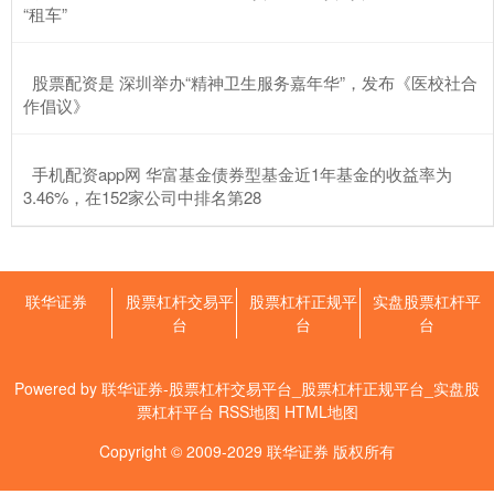
“租车”
​股票配资是 深圳举办“精神卫生服务嘉年华”，发布《医校社合
作倡议》
​手机配资app网 华富基金债券型基金近1年基金的收益率为
3.46%，在152家公司中排名第28
联华证券
股票杠杆交易平
股票杠杆正规平
实盘股票杠杆平
台
台
台
Powered by
联华证券-股票杠杆交易平台_股票杠杆正规平台_实盘股
票杠杆平台
RSS地图
HTML地图
Copyright
© 2009-2029
联华证券
版权所有