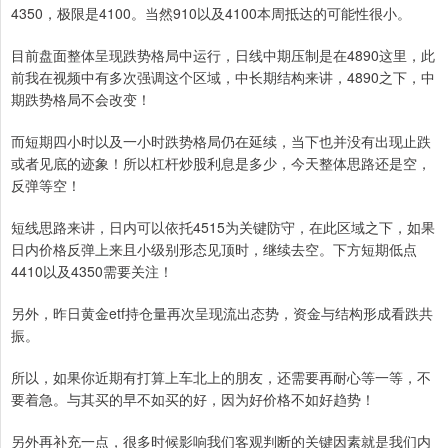
4350，极限是4100。当然910以及4100本周抵达的可能性很小。
目前盘面整体呈现跌势格局中运行，日线中期压制是在4890这里，此
前我在视频中有多次强调这个区域，中长期结构来讲，4890之下，中
期跌势格局不会改变！
而短期四小时以及一小时跌势格局仍在延续，当下也并没有出现止跌
或者见底的迹象！所以杠杆炒股利息是多少，今天整体思路还是空，
反弹等空！
短线思路来讲，日内可以依托4515为关键防守，在此区域之下，如果
日内价格反弹上来且小级别形态见顶时，继续去空。下方短期低点
4410以及4350需要关注！
另外，昨日黄金etf持仓量再次呈现流出态势，资金与结构形成看跌共
振。
所以，如果你近期有打算上车北上的朋友，还需要再耐心等一等，不
要着急。与其买的早不如买的好，因为好价格不如好趋势！
另外再补充一点，很多时候影响我们客观判断的关键因素就是我们内