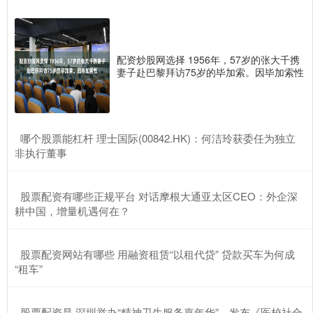
配资炒股网选择 1956年，57岁的张大千携
妻子赴巴黎拜访75岁的毕加索。因毕加索性
​哪个股票能杠杆 理士国际(00842.HK)：何洁玲获委任为独立
非执行董事
​股票配资有哪些正规平台 对话摩根大通亚太区CEO：外企深
耕中国，增量机遇何在？
​股票配资网站有哪些 用融资租赁“以租代贷” 贷款买车为何成
“租车”
​股票配资是 深圳举办“精神卫生服务嘉年华”，发布《医校社合