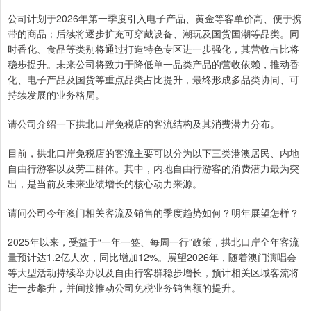
公司计划于2026年第一季度引入电子产品、黄金等客单价高、便于携
带的商品；后续将逐步扩充可穿戴设备、潮玩及国货国潮等品类。同
时香化、食品等类别将通过打造特色专区进一步强化，其营收占比将
稳步提升。未来公司将致力于降低单一品类产品的营收依赖，推动香
化、电子产品及国货等重点品类占比提升，最终形成多品类协同、可
持续发展的业务格局。
请公司介绍一下拱北口岸免税店的客流结构及其消费潜力分布。
目前，拱北口岸免税店的客流主要可以分为以下三类港澳居民、内地
自由行游客以及劳工群体。其中，内地自由行游客的消费潜力最为突
出，是当前及未来业绩增长的核心动力来源。
请问公司今年澳门相关客流及销售的季度趋势如何？明年展望怎样？
2025年以来，受益于“一年一签、每周一行”政策，拱北口岸全年客流
量预计达1.2亿人次，同比增加12%。展望2026年，随着澳门演唱会
等大型活动持续举办以及自由行客群稳步增长，预计相关区域客流将
进一步攀升，并间接推动公司免税业务销售额的提升。