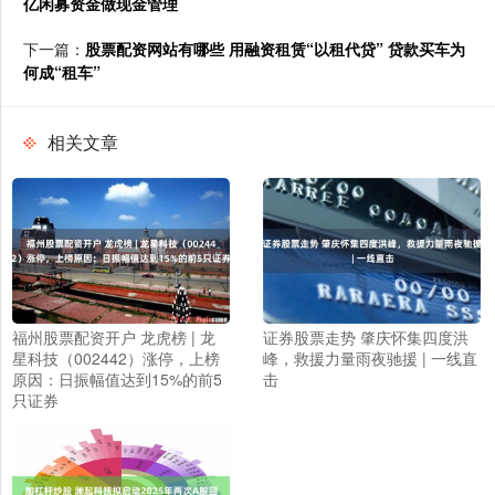
亿闲募资金做现金管理
下一篇：
股票配资网站有哪些 用融资租赁“以租代贷” 贷款买车为
何成“租车”
相关文章
福州股票配资开户 龙虎榜 | 龙
证券股票走势 肇庆怀集四度洪
星科技（002442）涨停，上榜
峰，救援力量雨夜驰援 | 一线直
原因：日振幅值达到15%的前5
击
只证券