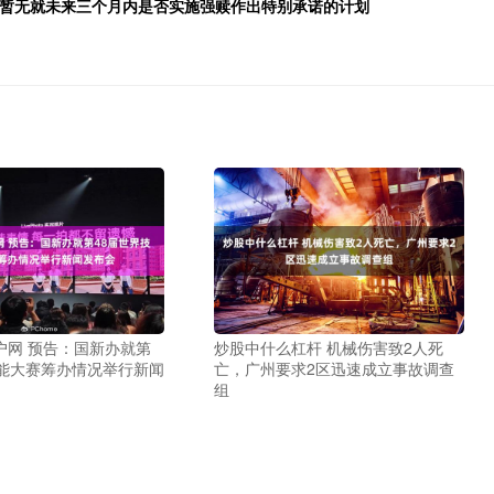
司暂无就未来三个月内是否实施强赎作出特别承诺的计划
户网 预告：国新办就第
炒股中什么杠杆 机械伤害致2人死
技能大赛筹办情况举行新闻
亡，广州要求2区迅速成立事故调查
组