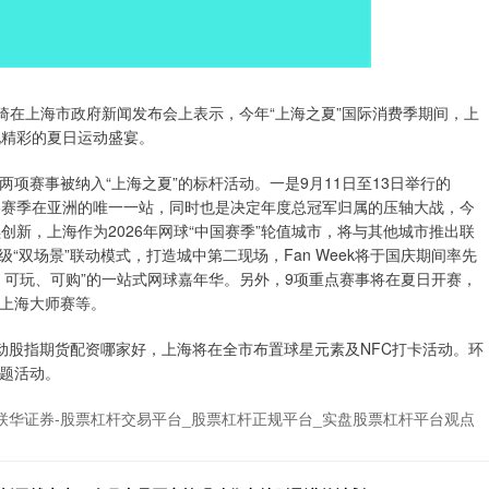
在上海市政府新闻发布会上表示，今年“上海之夏”国际消费季期间，上
现精彩的夏日运动盛宴。
赛事被纳入“上海之夏”的标杆活动。一是9月11日至13日举行的
026赛季在亚洲的唯一一站，同时也是决定年度总冠军归属的压轴大战，今
续创新，上海作为2026年网球“中国赛季”轮值城市，将与其他城市推出联
“双场景”联动模式，打造城中第二现场，Fan Week将于国庆期间率先
、可玩、可购”的一站式网球嘉年华。另外，9项重点赛事将在夏日开赛，
诺克上海大师赛等。
启动股指期货配资哪家好，上海将在全市布置球星元素及NFC打卡活动。环
题活动。
联华证券-股票杠杆交易平台_股票杠杆正规平台_实盘股票杠杆平台观点