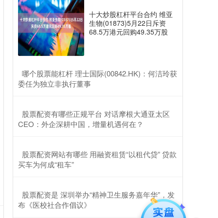
十大炒股杠杆平台合约 维亚
生物(01873)5月22日斥资
68.5万港元回购49.35万股
​哪个股票能杠杆 理士国际(00842.HK)：何洁玲获
委任为独立非执行董事
​股票配资有哪些正规平台 对话摩根大通亚太区
CEO：外企深耕中国，增量机遇何在？
​股票配资网站有哪些 用融资租赁“以租代贷” 贷款
买车为何成“租车”
​股票配资是 深圳举办“精神卫生服务嘉年华”，发
布《医校社合作倡议》