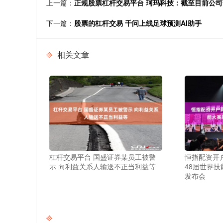
上一篇：
正规股票杠杆交易平台 珂玛科技：截至目前公
下一篇：
股票的杠杆交易 千问上线足球预测AI助手
相关文章
杠杆交易平台 国盛证券某员工被警
恒指配资开
示 向利益关系人输送不正当利益等
48届世界
发布会