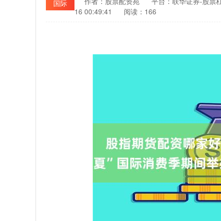
作者：股票配资苑
平台：联华证券-股票
国际
16 00:49:41
阅读：166