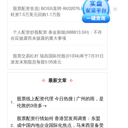
​股票配资首选| BOSS直聘-W(02076.HK)5月21日
耗资7.5万美元回购1.1万股
​个人配资炒股配资 泰金新能(688813.SH)：不存
在应披露而未披露的重大事项
​股票交易杠杆 瑞昌国际控股(01334)将于7月31日
派发末期股息每股0.05港元
最新文章
股票线上配资代理 今日热搜 | 广州的雨，是
1、
伦敦的3倍多→
股票配资行情如何 香港贸发局调查：东盟
成中国内地企业国际化焦点，马来西亚备受
2、