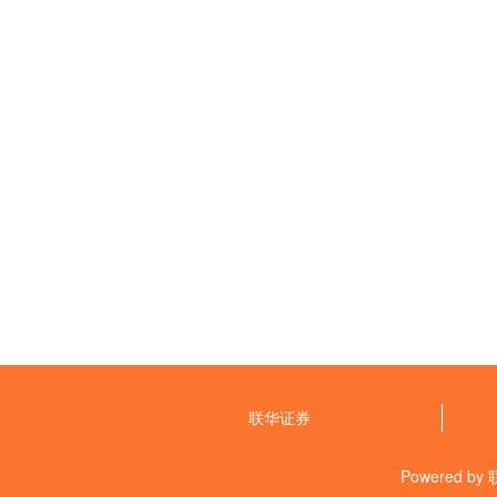
联华证券
Powered by