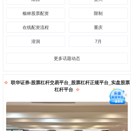
榆林股票配资
限制
在线配资流程
重庆
溶洞
7月
更多话题动态
联华证券-股票杠杆交易平台_股票杠杆正规平台_实盘股票
杠杆平台