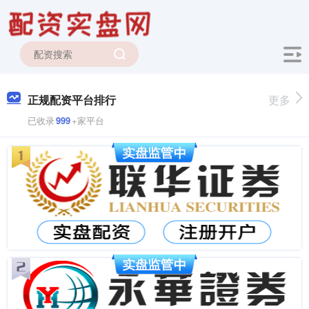
正规配资平台排行
更多
已收录
999
+家平台