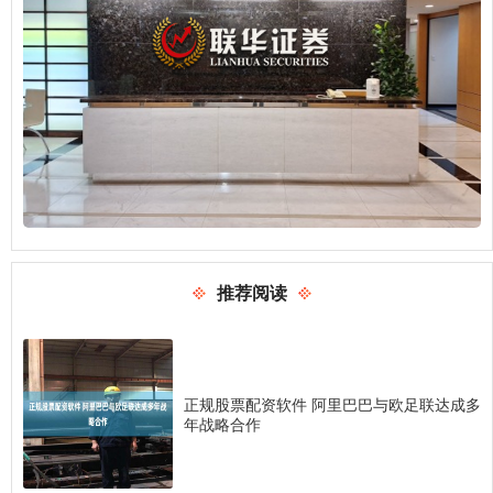
推荐阅读
正规股票配资软件 阿里巴巴与欧足联达成多
年战略合作