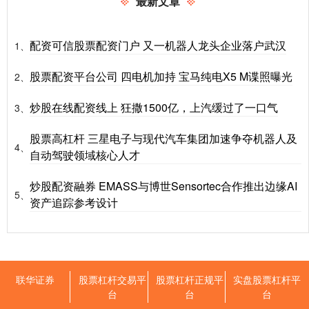
最新文章
配资可信股票配资门户 又一机器人龙头企业落户武汉
1、
股票配资平台公司 四电机加持 宝马纯电X5 M谍照曝光
2、
炒股在线配资线上 狂撒1500亿，上汽缓过了一口气
3、
股票高杠杆 三星电子与现代汽车集团加速争夺机器人及
4、
自动驾驶领域核心人才
炒股配资融券 EMASS与博世Sensortec合作推出边缘AI
5、
资产追踪参考设计
联华证券
股票杠杆交易平
股票杠杆正规平
实盘股票杠杆平
台
台
台